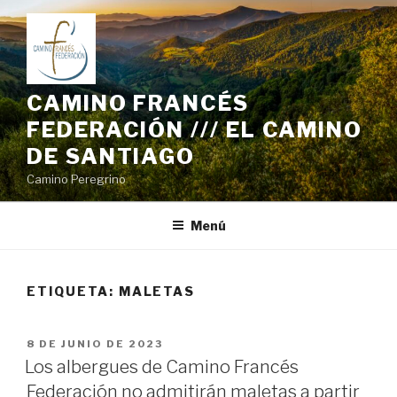
Saltar
al
contenido
CAMINO FRANCÉS
FEDERACIÓN /// EL CAMINO
DE SANTIAGO
Camino Peregrino
Menú
ETIQUETA:
MALETAS
PUBLICADO
8 DE JUNIO DE 2023
EL
Los albergues de Camino Francés
Federación no admitirán maletas a partir